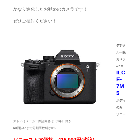
かなり進化したお勧めのカメラです！
ぜひご検討ください！
デジタ
ル一眼
カメラ
α7 V
ILC
E-
7M
5
ボディ
のみ
ソニー
ストアはメーカー保証内容は《3年》付き
60回払いまで分割手数料が0%
ソニーストア価格 416,900円(税込)