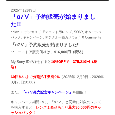
2025年12月9日
「α7Ⅴ」予約販売が始まりまし
た!!
seiwa
デジカメ
Eマウント用レンズ
,
SONY
,
キャッシュ
バック
,
キャンペーン
,
デジタル一眼カメラα
0 Comments
「α7Ⅴ」予約販売が始まりました!!
ソニーストア販売価格は、
416,900円（税込）
My Sony ID登録をすると
10%OFF
で、
375,210円（税
込）
60回払い
まで
分割払手数料0%
（2025年12月9日～2026年
3月23日10:00）
また、
「α7Ⅴ発売記念キャンペーン」
を開催！
キャンペーン期間中に、「α7Ⅴ」と同時に対象のレンズ
を購入すると、
レンズ１商品あたり
最大30,000円のキャ
ッシュバック！