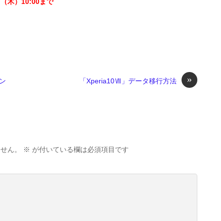
（木）10:00まで
»
ン
「Xperia10Ⅶ」データ移行方法
ません。
※
が付いている欄は必須項目です