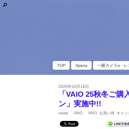
TOP
Xperia
一眼カメラα・レ
2025年10月16日
「VAIO 25秋冬ご
ン」実施中!!
seiwa
VAIO
VAIO
,
お買い得
,
キャッ