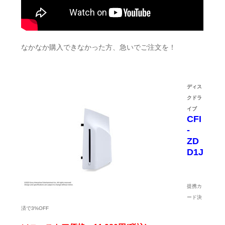
なかなか購入できなかった方、急いでご注文を！
ディス
クドラ
イブ
CFI
-
ZD
D1J
提携カ
ード決
済で3%OFF