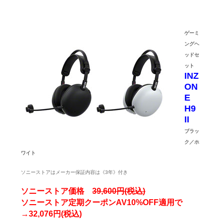
ゲーミ
ングヘ
ッドセ
ット
INZ
ON
E
H9
II
ブラッ
ク／ホ
ワイト
ソニーストアはメーカー保証内容は《3年》付き
ソニーストア価格
39,600円(税込)
ソニーストア定期クーポンAV10%OFF適用で
→32,076円(税込)