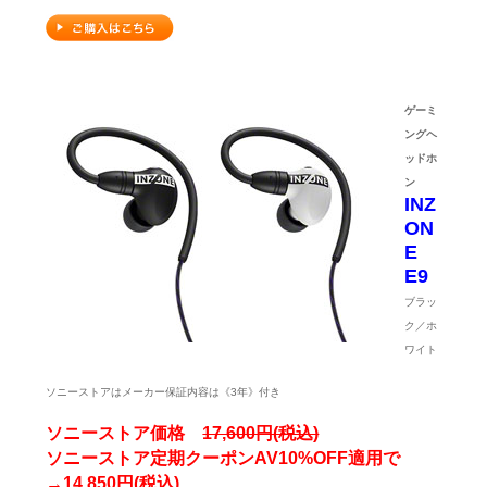
ゲーミ
ングヘ
ッドホ
ン
INZ
ON
E
E9
ブラッ
ク／ホ
ワイト
ソニーストアはメーカー保証内容は《3年》付き
ソニーストア価格
17,600円(税込)
ソニーストア定期クーポンAV10%OFF適用で
→14,850円(税込)