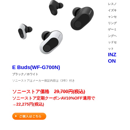
レスノ
イズキ
ャンセ
リング
ゲーミ
ングヘ
ッドセ
ット
INZ
ON
E Buds(WF-G700N)
ブラック／ホワイト
ソニーストアはメーカー保証内容は《3年》付き
ソニーストア価格
29,700円(税込)
ソニーストア定期クーポンAV10%OFF適用で
→22,275円(税込)