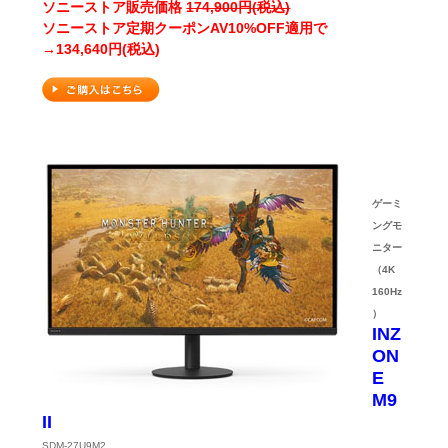
ソニーストア販売価格
174,900円(税込)
ソニーストア定期クーポンAV10%OFF適用で
→134,640円(税込)
ゲーミ
ングモ
ニター
（4K
160Hz
）
INZ
ON
E
M9
II
SDM-27U9M2