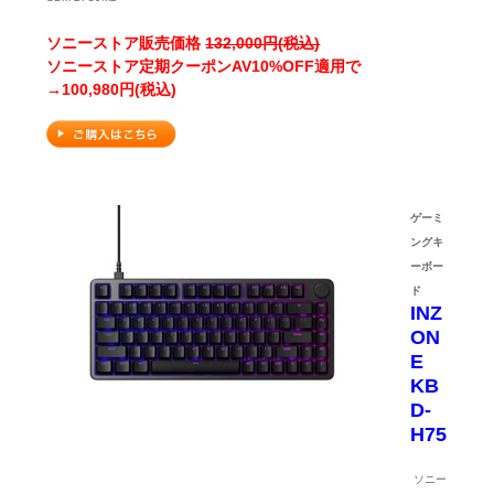
ソニーストア販売価格
132,000円(税込)
ソニーストア定期クーポンAV10%OFF適用で
→100,980円(税込)
ゲーミ
ングキ
ーボー
ド
INZ
ON
E
KB
D-
H75
ソニー