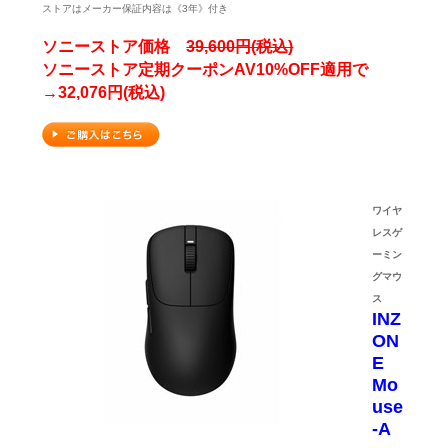
ストアはメーカー保証内容は《3年》付き
ソニーストア価格
39,600円(税込)
ソニーストア定期クーポンAV10%OFF適用で
→32,076円(税込)
ワイヤ
レスゲ
ーミン
グマウ
ス
INZ
ON
E
Mo
use
-A