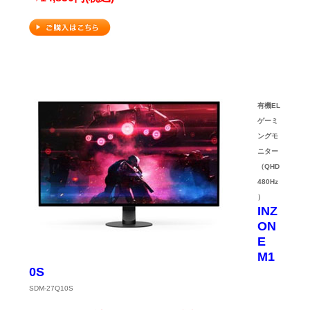
有機EL
ゲーミ
ングモ
ニター
（QHD
480Hz
）
INZ
ON
E
M1
0S
SDM-27Q10S