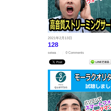
2021年2月13日
128
seiwa
0 Comments