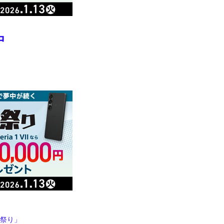
中
ナ祭り」