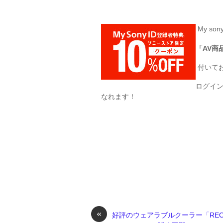
My so
「AV商
付いて
ログイ
なれます！
«
好評のウェアラブルクーラー「REO