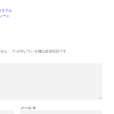
カラフル
ボレーシ
ません。
※
が付いている欄は必須項目です
メール
※