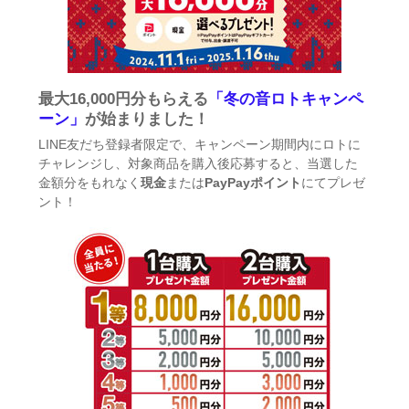
最大16,000円分もらえる
「冬の音ロトキャンペ
ーン」
が始まりました！
LINE友だち登録者限定で、キャンペーン期間内にロトに
チャレンジし、対象商品を購入後応募すると、当選した
金額分をもれなく
現金
または
PayPayポイント
にてプレゼ
ント！