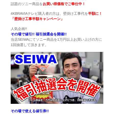
話題のソニー商品を
お買い得価格でご奉仕中！
4KBRAVIAテレビ購入者の方は、壁掛け工事代を
半額に！
「壁掛け工事半額キャンペーン」
人気企画!!
その場で値引!! 福引抽選会を開催!!
当店SEIWAにてソニー商品を1万円以上お買い上げの方に
1回抽選して頂きます。
その場で使える値引券!!