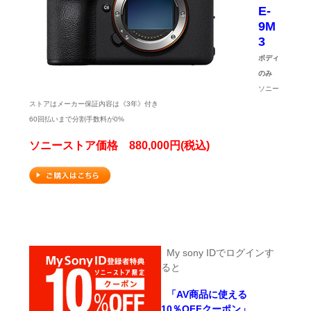
E-
9M
3
ボディ
のみ
ソニー
ストアはメーカー保証内容は《3年》付き
60回払いまで分割手数料が0%
ソニーストア価格 880,000円(税込)
My sony IDでログインす
ると
「AV商品に使える
10％OFFクーポン」