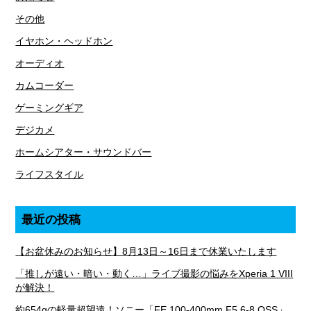
その他
イヤホン・ヘッドホン
オーディオ
カムコーダー
ゲーミングギア
デジカメ
ホームシアター・サウンドバー
ライフスタイル
最近の投稿
【お盆休みのお知らせ】8月13日～16日まで休業いたします
「推しが遠い・暗い・動く…」ライブ撮影の悩みをXperia 1 VIII
が解決！
約654gの軽量超望遠！ソニー「FE 100-400mm F5.6-8 OSS」