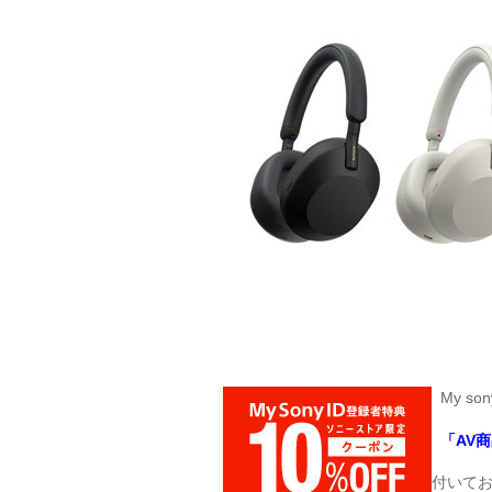
My so
「AV
付いてお