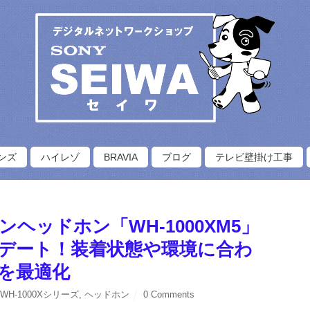
ンズ
ハイレゾ
BRAVIA
ブログ
テレビ壁掛け工事
ヘッドホン「WH-1000XM5」
デート！装着状態や環境に合わ
を最適化
,
WH-1000Xシリーズ
,
ヘッドホン
0 Comments