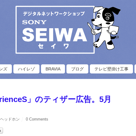
ンズ
ハイレゾ
BRAVIA
ブログ
テレビ壁掛け工事
xperienceS」のティザー広告。5月
,
ヘッドホン
0 Comments