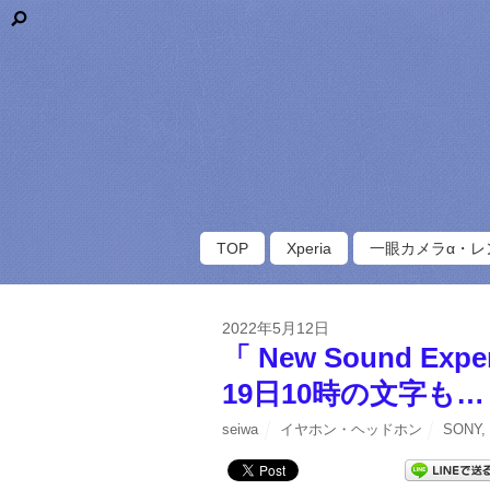
TOP
Xperia
一眼カメラα・レ
2022年5月12日
「 New Sound E
19日10時の文字も…
seiwa
イヤホン・ヘッドホン
SONY