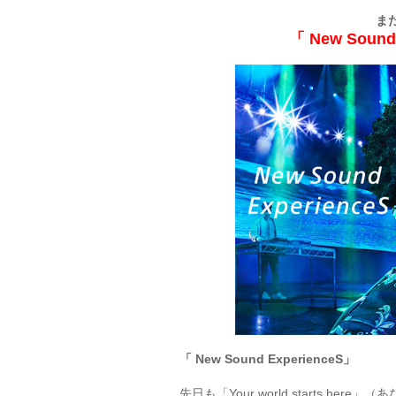
ま
「 New Sou
「 New Sound ExperienceS」
先日も「Your world starts 