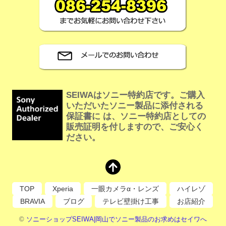
SEIWAはソニー特約店です。ご購入
いただいたソニー製品に添付される
保証書に は、ソニー特約店としての
販売証明を付しますので、ご安心く
ださい。
TOP
Xperia
一眼カメラα・レンズ
ハイレゾ
BRAVIA
ブログ
テレビ壁掛け工事
お店紹介
©
ソニーショップSEIWA|岡山でソニー製品のお求めはセイワへ