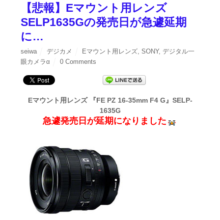
【悲報】Eマウント用レンズ
SELP1635Gの発売日が急遽延期
に…
seiwa
デジカメ
Eマウント用レンズ
,
SONY
,
デジタル一
眼カメラα
0 Comments
Eマウント用レンズ 『FE PZ 16-35mm F4 G』SELP-
1635G
急遽発売日が延期になりました