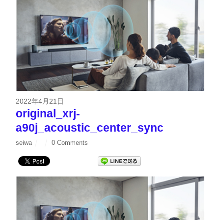
2022年4月21日
original_xrj-
a90j_acoustic_center_sync
seiwa
0 Comments