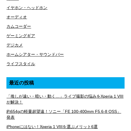
イヤホン・ヘッドホン
オーディオ
カムコーダー
ゲーミングギア
デジカメ
ホームシアター・サウンドバー
ライフスタイル
最近の投稿
「推しが遠い・暗い・動く…」ライブ撮影の悩みをXperia 1 VIII
が解決！
約654gの軽量超望遠！ソニー「FE 100-400mm F5.6-8 OSS」
発表
iPhoneにはない！Xperia 1 VIIIを選ぶメリット6選