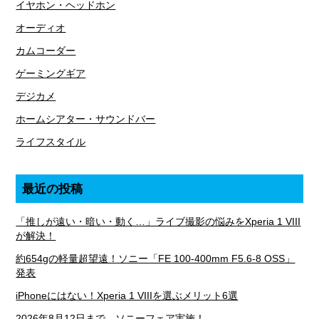
イヤホン・ヘッドホン
オーディオ
カムコーダー
ゲーミングギア
デジカメ
ホームシアター・サウンドバー
ライフスタイル
最近の投稿
「推しが遠い・暗い・動く…」ライブ撮影の悩みをXperia 1 VIII
が解決！
約654gの軽量超望遠！ソニー「FE 100-400mm F5.6-8 OSS」
発表
iPhoneにはない！Xperia 1 VIIIを選ぶメリット6選
2026年8月12日まで、ソニーフェア実施！