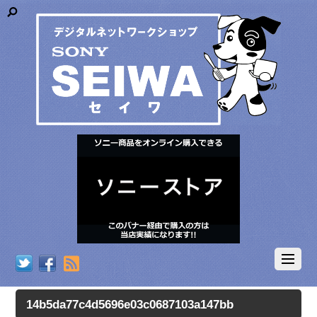
RSS
14b5da77c4d5696e03c0687103a147bb