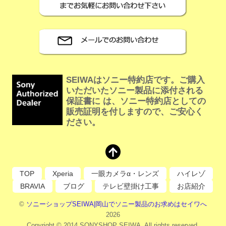
SEIWAはソニー特約店です。ご購入
いただいたソニー製品に添付される
保証書に は、ソニー特約店としての
販売証明を付しますので、ご安心く
ださい。
TOP
Xperia
一眼カメラα・レンズ
ハイレゾ
BRAVIA
ブログ
テレビ壁掛け工事
お店紹介
©
ソニーショップSEIWA|岡山でソニー製品のお求めはセイワへ
2026
Copyright © 2014 SONYSHOP SEIWA. All rights reserved.